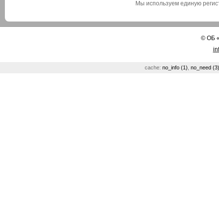
Мы используем единую реги
©
ОБ
in
cache:
no_info (1)
,
no_need (3