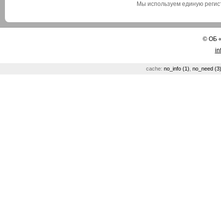
Мы используем единую реги
©
ОБ
in
cache:
no_info (1)
,
no_need (3