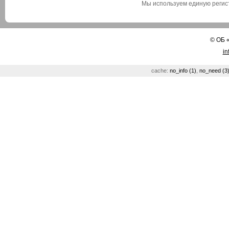
Мы используем единую реги
©
ОБ
in
cache:
no_info (1)
,
no_need (3