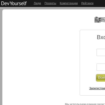
Люди
Проекты
Компетенции
Рейтинги
Вх
Вой
Зарегистри
Мы используем единую реги