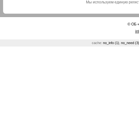
Мы используем единую реги
©
ОБ
in
cache:
no_info (1)
,
no_need (3