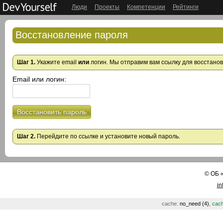
Люди
Проекты
Компетенции
Рейтинги
Восстановление пароля
Шаг 1.
Укажите email
или
логин. Мы отправим вам ссылку для восстано
Email или логин:
Восстановить пароль
Шаг 2.
Перейдите по ссылке и установите новый пароль.
©
ОБ
in
cache:
no_need (4)
,
cach