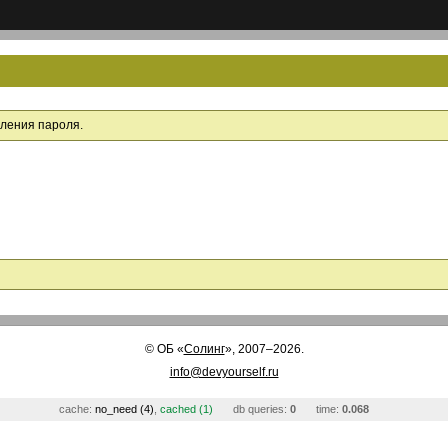
вления пароля.
©
ОБ
«
Солинг
», 2007–2026.
info@devyourself.ru
cache:
no_need (4)
,
cached (1)
db queries:
0
time:
0.068