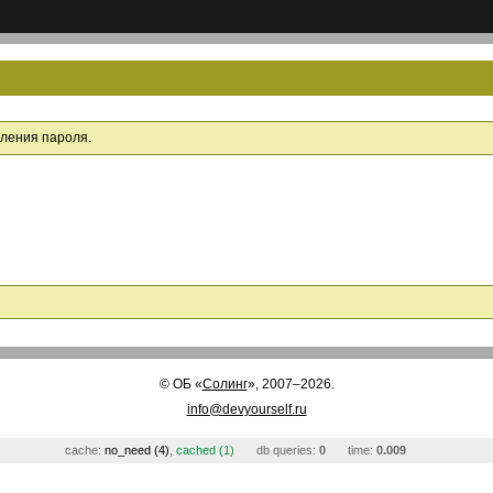
вления пароля.
©
ОБ
«
Солинг
», 2007–2026.
info@devyourself.ru
cache:
no_need (4)
,
cached (1)
db queries:
0
time:
0.009