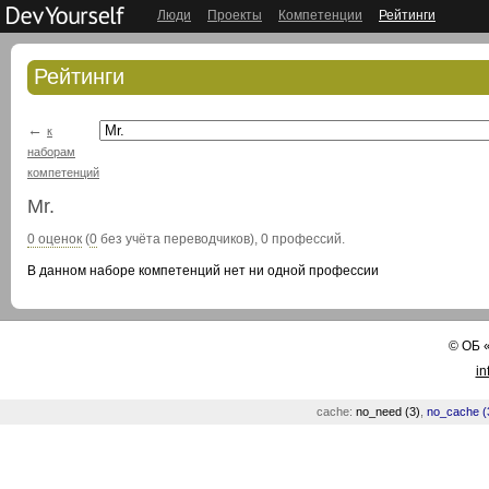
Люди
Проекты
Компетенции
Рейтинги
Рейтинги
←
к
наборам
компетенций
Mr.
0 оценок
(
0
без учёта переводчиков), 0 профессий.
В данном наборе компетенций нет ни одной профессии
©
ОБ
in
cache:
no_need (3)
,
no_cache (