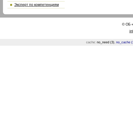
Эксперт по компетенциям
©
ОБ
in
cache:
no_need (3)
,
no_cache (