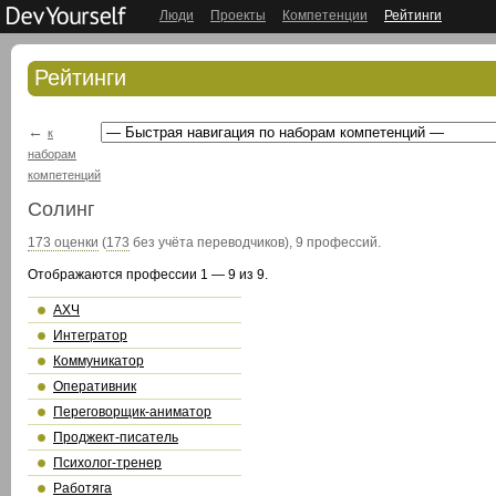
Люди
Проекты
Компетенции
Рейтинги
Рейтинги
←
к
наборам
компетенций
Солинг
173 оценки
(
173
без учёта переводчиков), 9 профессий.
Отображаются профессии 1 — 9 из 9.
АХЧ
Интегратор
Коммуникатор
Оперативник
Переговорщик-аниматор
Проджект-писатель
Психолог-тренер
Работяга