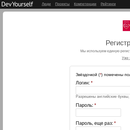
Люди
Проекты
Компетенции
Рейтинги
Регистр
Мы используем единую реги
Уже 
Звёздочкой (
*
) помечены по
Логин:
*
Разрешены английские буквы
Пароль:
*
Пароль, еще раз:
*