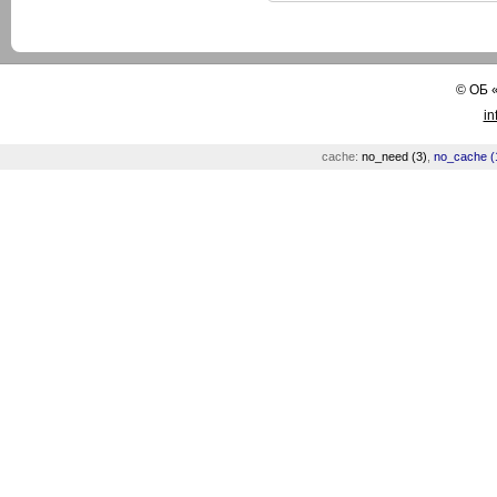
©
ОБ
in
cache:
no_need (3)
,
no_cache (