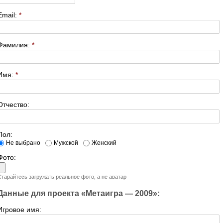
Email:
*
Фамилия:
*
Имя:
*
Отчество:
Пол:
Не выбрано
Мужской
Женский
Фото:
Старайтесь загружать реальное фото, а не аватар
Данные для проекта «Метаигра — 2009»:
Игровое имя: