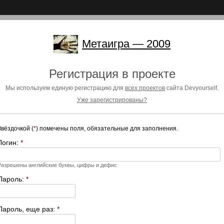
Метаигра — 2009
Регистрация в проекте
Мы используем единую регистрацию для
всех проектов
сайта Devyourself.
Уже зарегистрированы?
Звёздочкой (
*
) помечены поля, обязательные для заполнения.
Логин:
*
Разрешены английские буквы, цифры и дефис
Пароль:
*
Пароль, еще раз:
*