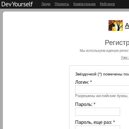
Люди
Проекты
Компетенции
Рейтинги
А
Регистр
Мы используем единую реги
Уже 
Звёздочкой (
*
) помечены по
Логин:
*
Разрешены английские буквы
Пароль:
*
Пароль, еще раз:
*