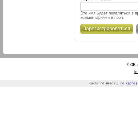
Это имя будет появляться в п
комментариями и проч.
Зарегистрироваться
©
ОБ
in
cache:
no_need (3)
,
no_cache (