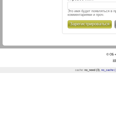
Это имя будет появляться в п
комментариями и проч.
Зарегистрироваться
©
ОБ
in
cache:
no_need (3)
,
no_cache (