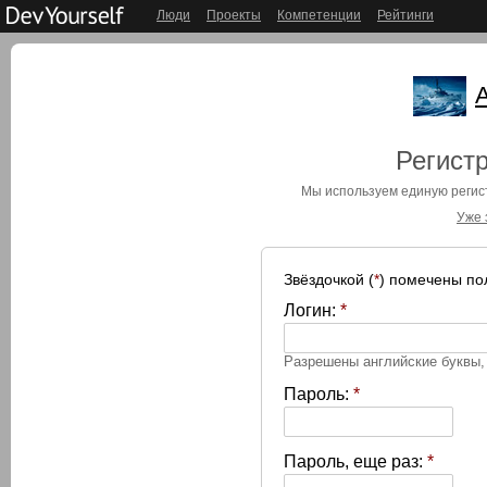
Люди
Проекты
Компетенции
Рейтинги
Регистр
Мы используем единую реги
Уже 
Звёздочкой (
*
) помечены по
Логин:
*
Разрешены английские буквы
Пароль:
*
Пароль, еще раз:
*