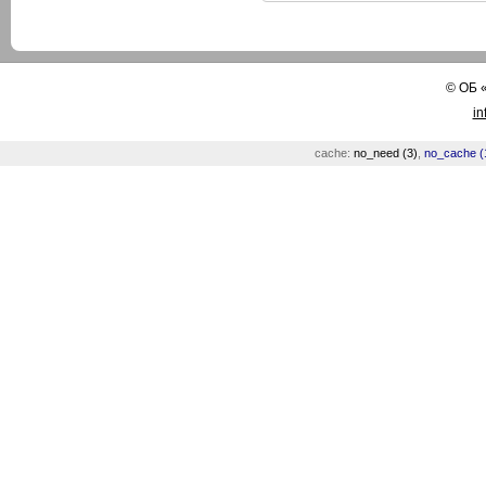
©
ОБ
in
cache:
no_need (3)
,
no_cache (