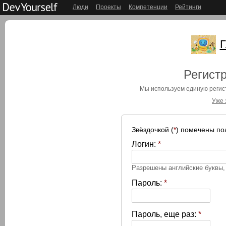
Люди
Проекты
Компетенции
Рейтинги
Г
Регистр
Мы используем единую реги
Уже 
Звёздочкой (
*
) помечены по
Логин:
*
Разрешены английские буквы
Пароль:
*
Пароль, еще раз:
*