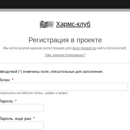
Хармс-клуб
Регистрация в проекте
Мы используем единую регистрацию для
всех проектов
сайта Devyourself.
Уже зарегистрированы?
Звёздочкой (
*
) помечены поля, обязательные для заполнения.
Логин:
*
Разрешены английские буквы, цифры и дефис
Пароль:
*
Пароль, еще раз:
*