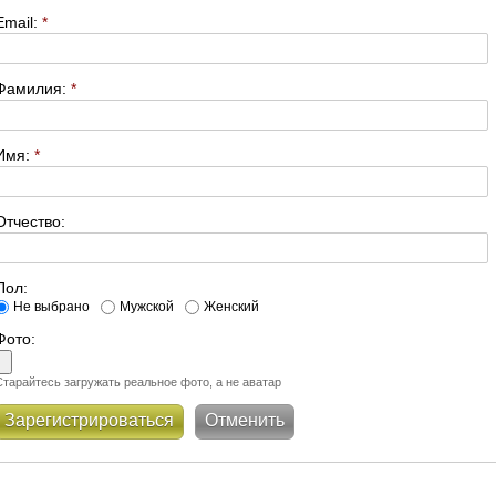
Email:
*
Фамилия:
*
Имя:
*
Отчество:
Пол:
Не выбрано
Мужской
Женский
Фото:
Старайтесь загружать реальное фото, а не аватар
Зарегистрироваться
Отменить