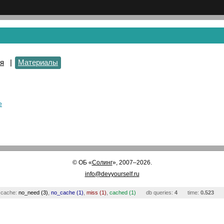
я
|
Материалы
е
©
ОБ
«
Солинг
», 2007–2026.
info@devyourself.ru
cache:
no_need (3)
,
no_cache (1)
,
miss (1)
,
cached (1)
db queries:
4
time:
0.523