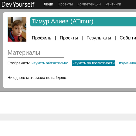
Люди
Проекты
Компетенции
Рейтинги
Тимур Алиев (ATimur)
Профиль
|
Проекты
|
Результаты
|
Событи
Материалы
Отображать:
изучить обязательно
изучить по возможности
изученно
Ни одного материала не найдено.