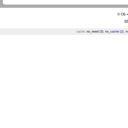
©
ОБ
in
cache:
no_need (3)
,
no_cache (2)
,
m