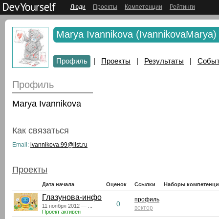
Люди
Проекты
Компетенции
Рейтинги
Marya Ivannikova (IvannikovaMarya)
Профиль
|
Проекты
|
Результаты
|
Собы
Профиль
Marya Ivannikova
Как связаться
Email:
ivannikova.99@list.ru
Проекты
Дата начала
Оценок
Ссылки
Наборы компетенц
Глазунова-инфо
профиль
0
11 ноября 2012 — ...
вектор
Проект активен