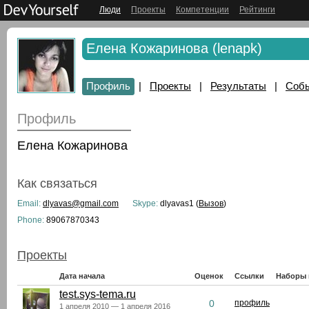
Люди
Проекты
Компетенции
Рейтинги
Елена Кожаринова (lenapk)
Профиль
|
Проекты
|
Результаты
|
Соб
Профиль
Елена Кожаринова
Как связаться
Email:
dlyavas@gmail.com
Skype:
dlyavas1 (
Вызов
)
Phone:
89067870343
Проекты
Дата начала
Оценок
Ссылки
Наборы 
test.sys-tema.ru
0
профиль
1 апреля 2010 — 1 апреля 2016