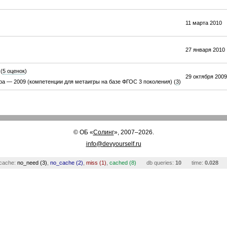
11 марта 2010
27 января 2010
(
5 оценок
)
29 октября 2009
ра — 2009 (компетенции для метаигры на базе ФГОС 3 поколения) (
3
)
©
ОБ
«
Солинг
», 2007–2026.
info@devyourself.ru
cache:
no_need (3)
,
no_cache (2)
,
miss (1)
,
cached (8)
db queries:
10
time:
0.028