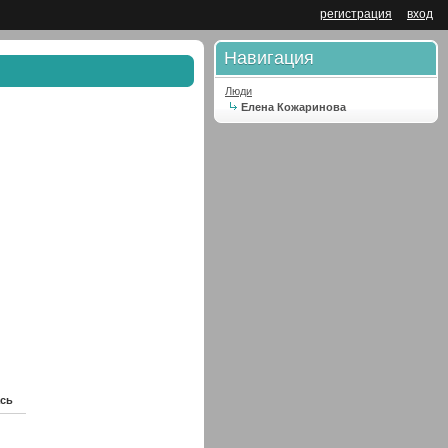
регистрация
вход
Навигация
Люди
Елена Кожаринова
сь