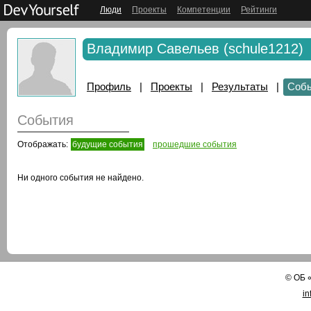
Люди
Проекты
Компетенции
Рейтинги
Владимир Савельев (schule1212)
Профиль
|
Проекты
|
Результаты
|
Соб
События
Отображать:
будущие события
прошедшие события
Ни одного события не найдено.
©
ОБ
in