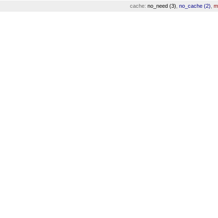
cache:
no_need (3)
,
no_cache (2)
,
m