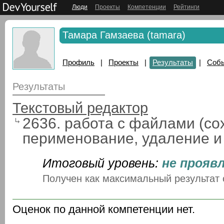
Люди
Проекты
Компетенции
Рейтинги
Тамара Гамзаева (tamara)
Профиль
|
Проекты
|
Результаты
|
Соб
Результаты
Текстовый редактор
2636. работа с файлами (со
перименование, удаление и т
Итоговый уровень:
не прояв
Получен как максимальный результат
Оценок по данной компетенции нет.