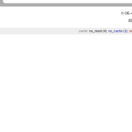
©
ОБ
in
cache:
no_need (4)
,
no_cache (2)
,
m