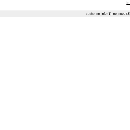
in
cache:
no_info (1)
,
no_need (3