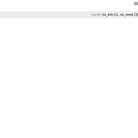
in
cache:
no_info (1)
,
no_need (3