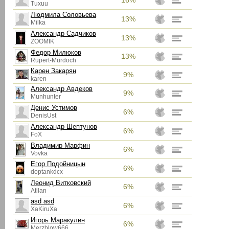
16%
Tuxuu
Людмила Соловьева
13%
Milka
Александр Садчиков
13%
ZOOMIK
Федор Милюков
13%
Rupert-Murdoch
Карен Закарян
9%
karen
Александр Авдеков
9%
Munhunter
Денис Устимов
6%
DenisUst
Александр Шептунов
6%
FoX
Владимир Марфин
6%
Vovka
Егор Подойницын
6%
doptankdcx
Леонид Витковский
6%
Atllan
asd asd
6%
XaKiruXa
Игорь Маракулин
6%
Merzblow666