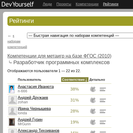
Люди
Проекты
Компетенции
Рейтинги
Рейтинги
←
к
наборам
компетенций
Компетенции для метаигр на базе ФГОС (2010)
Разработчик программных комплексов
Отображаются пользователи 1 — 22 из 22.
Пользователь
Соответствие
Детально
Анастасия Иванюта
38%
n-666
Андрей Дружаев
31%
zohan
Ирина Чернышева
28%
londa
Андрей Гурин
19%
MrGurin
Александр Тихоиванов