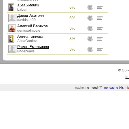
<без имени>
6%
babun
Давид Асатрян
6%
davidson90
Алексей Варяхов
3%
geniusofmovie
Алина Ганиева
3%
AlinaGanieva
Роман Емельянов
3%
underways
©
ОБ
in
cache:
no_need (4)
,
no_cache (4)
,
mis