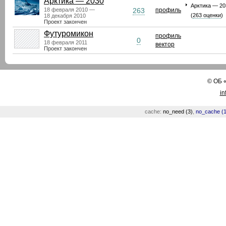
Арктика — 2030
Арктика — 20
18 февраля 2010 —
263
профиль
(
263 оценки
)
18 декабря 2010
Проект закончен
Футуромикон
профиль
0
18 февраля 2011
вектор
Проект закончен
©
ОБ
in
cache:
no_need (3)
,
no_cache (1