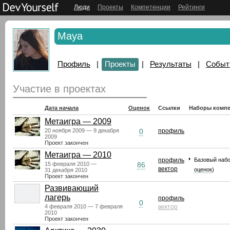
Люди
Проекты
Компетенции
Рейтинги
Maya
Профиль
|
Проекты
|
Результаты
|
Событ
Участие в проектах
Дата начала
Оценок
Ссылки
Наборы компе
Метаигра — 2009
20 ноября 2009 — 9 декабря
0
профиль
2009
Проект закончен
Метаигра — 2010
профиль
Базовый набо
15 февраля 2010 —
86
вектор
оценок
)
31 декабря 2010
Проект закончен
Развивающий
лагерь
профиль
0
4 февраля 2010 — 7 февраля
вектор
2010
Проект закончен