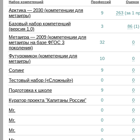
Набор компетенций
Профессий
Оценок
Арктика — 2030 (компетенции для
9
263
(за 1 п
метаигры)
Базовый набор компетенций
3
86
(1)
(версия 1.0)
Метаигра — 2009 (компетенции для
метаигры на базе ФГОС 3
32
0
поколения)
Футуромикон (компетенции для
10
0
метаигры)
Солинг
9
0
Тестовый набор («Сложный»)
0
0
Подготовка к школе
9
0
Куратор проекта "Капитаны России"
0
0
Mr.
0
0
Mr.
0
0
Mr.
0
0