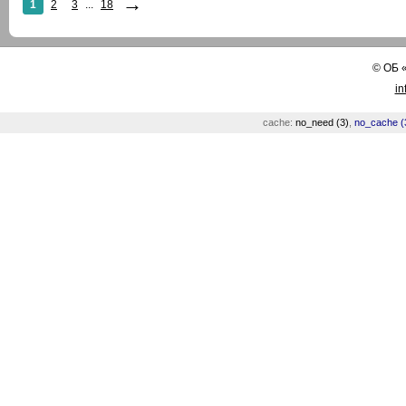
→
1
2
3
...
18
©
ОБ
in
cache:
no_need (3)
,
no_cache (