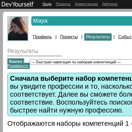
Люди
Проекты
Компетенции
Рейтинги
Maya
Профиль
|
Проекты
|
Результаты
|
Событ
Результаты
Кратко
|
Развёрнуто
Сначала выберите набор компетен
вы увидите профессии и то, наскольк
соответствует. Далее вы сможете бол
соответствие. Воспользуйтесь поиско
быстрее найти нужную профессию.
Отображаются наборы компетенций 1 —