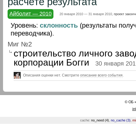
расчёте результата
Айболит — 2010
20 января 2010 — 31 января 2010,
проект законч
Уровень:
склонность
(результаты полу
переводчика).
Миг №2
строительство личного заво
корпорации Богги
30 января 201
Описания оценки нет. Смотрите
описание всего события
.
©
ОБ
in
cache:
no_need (4)
,
no_cache (3)
,
mi