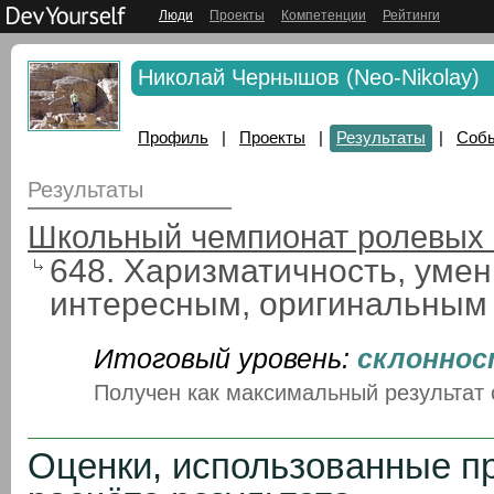
Люди
Проекты
Компетенции
Рейтинги
Николай Чернышов (Neo-Nikolay)
Профиль
|
Проекты
|
Результаты
|
Соб
Результаты
Школьный чемпионат ролевых 
648. Харизматичность, уме
интересным, оригинальным 
Итоговый уровень:
склоннос
Получен как максимальный результат
Оценки, использованные п