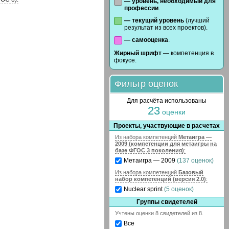
— уровень, необходимый для
профессии
.
— текущий уровень
(лучший
результат из всех проектов).
— самооценка
.
Жирный шрифт
— компетенция в
фокусе.
Фильтр оценок
Для расчёта использованы
23
оценки
Проекты, участвующие в расчетах
Из набора компетенций
Метаигра —
2009 (компетенции для метаигры на
базе ФГОС 3 поколения)
:
Метаигра — 2009
(137 оценок)
Из набора компетенций
Базовый
набор компетенций (версия 2.0)
:
Nuclear sprint
(5 оценок)
Группы свидетелей
Учтены оценки 8 свидетелей из 8.
Все