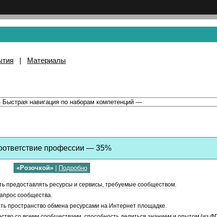
ытия
|
Материалы
оответствие профессии — 35%
«Розочкой»
|
Подробно
ь предоставлять ресурсы и сервисы, требуемые сообществом.
запрос сообщества.
ать пространство обмена ресурсами на Интернет площадке.
ство со всеми сообществами, способность делиться знанием и опытом (из ФГ