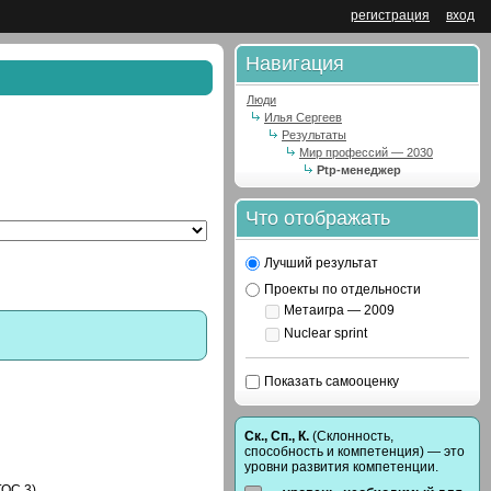
регистрация
вход
Навигация
Люди
Илья Сергеев
Результаты
Мир профессий — 2030
Ptp-менеджер
Что отображать
Лучший результат
Проекты по отдельности
Метаигра — 2009
Nuclear sprint
Показать самооценку
Ск., Сп., К.
(Склонность,
способность и компетенция) — это
уровни развития компетенции.
ОС 3).