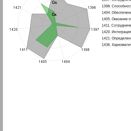
1398. Способност
1404. Обеспечени
1405. Оказание 
1411. Сотрудниче
1420. Интеграция
1421. Определени
1436. Харизмати