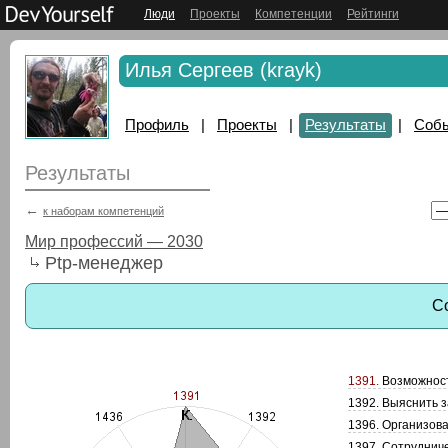
Люди
Проекты
Компетенции
Рейтинги
Илья Сергеев (krayk)
Профиль
|
Проекты
|
Результаты
|
Соб
Результаты
←
к наборам компетенций
Мир профессий — 2030
Ptp-менеджер
С
1391.
Возможност
1392. Выяснить 
1396. Организов
1397. Сотрудниче