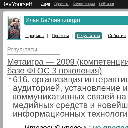
Люди
Проекты
Компетенции
Рейтинги
Илья Бейлин (zurga)
Профиль
|
Проекты
|
Результаты
|
События
Результаты
Метаигра — 2009 (компетенции
базе ФГОС 3 поколения)
616. организация интеракти
аудиторией, установление
коммуникативных связей на
медийных средств и новейш
информационных технологи
Итоговый уровень:
не прояв