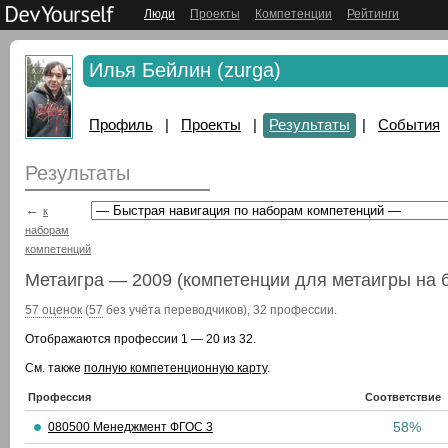
Люди
Проекты
Компетенции
Рейтинги
Илья Бейлин (zurga)
Профиль
|
Проекты
|
Результаты
|
События
Результаты
←
к
наборам
компетенций
Метаигра — 2009 (компетенции для метаигры на 
57 оценок
(
57
без учёта переводчиков), 32 профессии.
Отображаются профессии 1 — 20 из 32.
См. также
полную компетенционную карту
.
Профессия
Соответствие
58%
080500 Менеджмент ФГОС 3