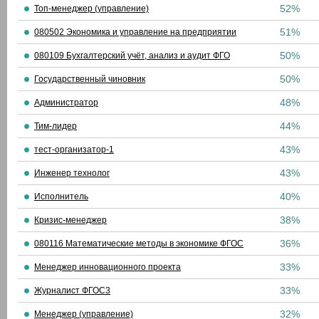
52%
Топ-менеджер (управление)
51%
080502 Экономика и управление на предприятии
50%
080109 Бухгалтерский учёт, анализ и аудит ФГО
50%
Государственный чиновник
48%
Администратор
44%
Тим-лидер
43%
тест-организатор-1
43%
Инженер технолог
40%
Исполнитель
38%
Кризис-менеджер
36%
080116 Математические методы в экономике ФГОС
33%
Менеджер инновационного проекта
33%
Журналист ФГОС3
32%
Менеджер (управление)