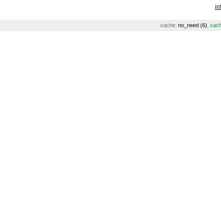
in
cache:
no_need (6)
,
cach