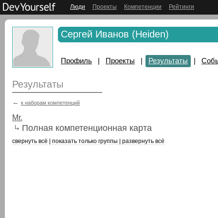
Люди
Проекты
Компетенции
Рейтинги
Сергей Иванов (Heiden)
Профиль
|
Проекты
|
Результаты
|
Соб
Результаты
←
к наборам компетенций
Mr.
Полная компетенционная карта
свернуть всё
|
показать только группы
|
развернуть всё